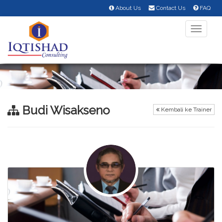
About Us
Contact Us
FAQ
Toggle
navigati
Budi Wisakseno
Kembali ke Trainer