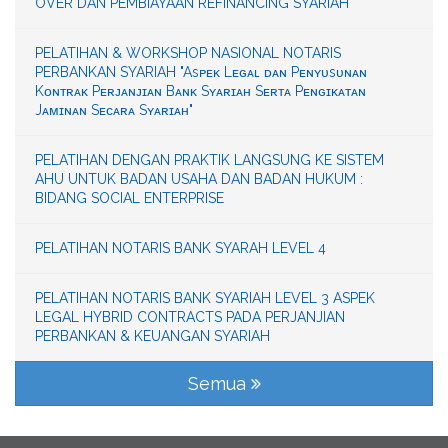
OVER DAN PEMBIAYAAN REFINANCING SYARIAH"
PELATIHAN & WORKSHOP NASIONAL NOTARIS
PERBANKAN SYARIAH "Asᴘᴇᴋ Lᴇɢᴀʟ ᴅᴀɴ Pᴇɴʏᴜsᴜɴᴀɴ
Kᴏɴᴛʀᴀᴋ Pᴇʀᴊᴀɴᴊɪᴀɴ Bᴀɴᴋ Sʏᴀʀɪᴀʜ Sᴇʀᴛᴀ Pᴇɴɢɪᴋᴀᴛᴀɴ
Jᴀᴍɪɴᴀɴ Sᴇᴄᴀʀᴀ Sʏᴀʀɪᴀʜ"
PELATIHAN DENGAN PRAKTIK LANGSUNG KE SISTEM
AHU UNTUK BADAN USAHA DAN BADAN HUKUM :
BIDANG SOCIAL ENTERPRISE
PELATIHAN NOTARIS BANK SYARAH LEVEL 4
PELATIHAN NOTARIS BANK SYARIAH LEVEL 3 ASPEK
LEGAL HYBRID CONTRACTS PADA PERJANJIAN
PERBANKAN & KEUANGAN SYARIAH
Semua