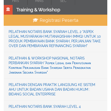
HRS
MINS
SEC
Training & Workshop
Registrasi Peserta
PELATIHAN NOTARIS BANK SYARIAH LEVEL 2 "ASPEK
LEGAL MUSYARAKAH MUTANAQISHAH (MMQ) UNTUK 10
PRODUK PEMBIAYAAN BANK SYARIAH, PERJANJIAN TAKE
OVER DAN PEMBIAYAAN REFINANCING SYARIAH"
PELATIHAN & WORKSHOP NASIONAL NOTARIS
PERBANKAN SYARIAH "Asᴘᴇᴋ Lᴇɢᴀʟ ᴅᴀɴ Pᴇɴʏᴜsᴜɴᴀɴ
Kᴏɴᴛʀᴀᴋ Pᴇʀᴊᴀɴᴊɪᴀɴ Bᴀɴᴋ Sʏᴀʀɪᴀʜ Sᴇʀᴛᴀ Pᴇɴɢɪᴋᴀᴛᴀɴ
Jᴀᴍɪɴᴀɴ Sᴇᴄᴀʀᴀ Sʏᴀʀɪᴀʜ"
PELATIHAN DENGAN PRAKTIK LANGSUNG KE SISTEM
AHU UNTUK BADAN USAHA DAN BADAN HUKUM :
BIDANG SOCIAL ENTERPRISE
PELATIHAN NOTARIS BANK SYARAH LEVEL 4