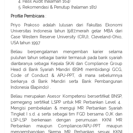
Hasil Audit (halaman 164)
Rekomendasi & Penutup (halaman 181)
Profile Pembicara
:
Priyo Prakoso adalah lulusan dari Fakultas Ekonomi
Universitas Indonesia tahun |987,meraih gelar MBA dari
Case Western Reserve University (CRU), Cleveland-Ohio,
USA tahun 1997
Beliau berpengalaman mengemban karier selama
puluhan tahun sebagai bankir termasuk pada bank syariah
diantaranya sebagai Kepala SKAI dan Compliance Group
Head di Bank Syariah Mandiri (BSM) membidangi GCG,
Code of Conduct & APU-PPT, di mana sebelumnya
berkarya di Bank Mandiri serta Bank Pembangunan
Indonesia (Bapindo) .
Beliau merupakan Asesor Kompetensi bersertifikat BNSP,
pemegang sertifikat LSPP untuk MR Perbankan Level 4.
Mengisi pembekalan & menguji MR Perbankan Syariah
Tingkat I s.d. 4 serta sebagai tim FGD bersama OJK dan
LSP-LSP berkenaan dengan perumusan KKNI MR
Perbankan maupun Compliance/APU-PPT maupun
mengembangkan Skema MR Perbankan sesuai KKNI