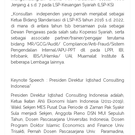
Jenjang 4 s.d. 7 pada LSP-Keuangan Syariah (LSP-KS)
_Konsultan independen yang pernah menjabat sebagai
Ketua Bidang Standarisasi di LSP-KS tahun 2016 s.d. 2022,
di mana di antara tahun tsb bersamaan pula sebagai
Dewan Pengawas pada salah satu Koperasi Syariah, serta
sebagai associate partner/trainer/pengajar terutama
bidang MR/GCG/Audit/ Compliance/Anti-Fraud/Sistem
Pengendalian Internal/APU-PPT dIl pada LPPI, IBI,
Infobank, IBS/UHamka/ UAI, Muamalat Institute &
beberapa Lembaga lainnya.
Keynote Speech : Presiden Direktur Iqtishad Consulting
Indonesia*
Presiden Direktur Iqtishad Consulting Indonesia adalah,
Ketua Ikatan Ahli Ekonomi Islam Indonesia (2011-2019),
Wakil Sekjen MES Pusat Dua Periode di Zaman Pak Syakir
Sula menjadi Sekjen, Anggota Pleno DSN MUI Sepuluh
Tahun, Dosen Pascasarjana Universitas Indonesia, Dosen
Program Doktor Islamic Economics and Finance Univ.
Trisakti, Pernah Dosen Pascasarjana Univ. Paramadina,