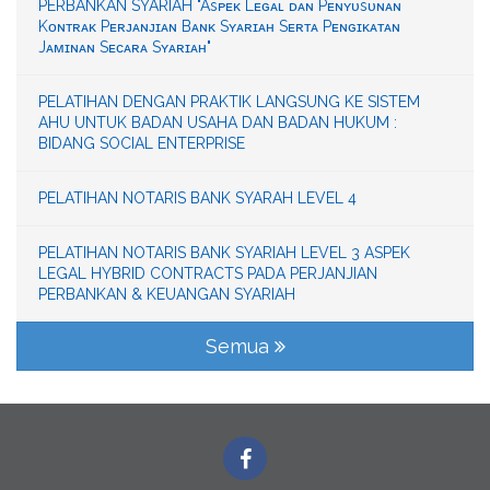
PERBANKAN SYARIAH "Asᴘᴇᴋ Lᴇɢᴀʟ ᴅᴀɴ Pᴇɴʏᴜsᴜɴᴀɴ
Kᴏɴᴛʀᴀᴋ Pᴇʀᴊᴀɴᴊɪᴀɴ Bᴀɴᴋ Sʏᴀʀɪᴀʜ Sᴇʀᴛᴀ Pᴇɴɢɪᴋᴀᴛᴀɴ
Jᴀᴍɪɴᴀɴ Sᴇᴄᴀʀᴀ Sʏᴀʀɪᴀʜ"
PELATIHAN DENGAN PRAKTIK LANGSUNG KE SISTEM
AHU UNTUK BADAN USAHA DAN BADAN HUKUM :
BIDANG SOCIAL ENTERPRISE
PELATIHAN NOTARIS BANK SYARAH LEVEL 4
PELATIHAN NOTARIS BANK SYARIAH LEVEL 3 ASPEK
LEGAL HYBRID CONTRACTS PADA PERJANJIAN
PERBANKAN & KEUANGAN SYARIAH
Semua