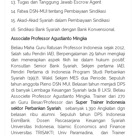
13. Tugas dan Tanggung Jawab Escrow Agent
14. Fatwa DSN-MUI tentang Pembiayaan Sindikasi
15. Akad-Akad Syariah dalam Pembiayaan Sindikasi
16. Sindikasi Bank Syariah dengan Bank Konvensional.
Associate Professor Agustianto Mingka
Beliau Maha Guru Ratusan Professor Indonesia sejak 2012,
Salah satu Pendiri IAEI, Berpengalaman 29 tahun mengkaji
dan menerapkan aspek fikih ke dalam hukum positif,
Konsultan Senior Bank Syariah, Sekjen pertama IAEI,
Pendiri Pertama di Indonesia Program Studi Perbankan
Syariah (1997), Wakil Sekjen MES dua Periode, Sepuluh
tahun anggota Pleno DSN MUI, Belasan tahun menjadi DPS
di banyak Lembaga Keuangan Syariah (ada 8 LKS), Beliau
Associete Professor Agustianto Mingka, Trainer dari 270
an Guru Besar/Professor dan
Super Trainer Indonesia
sektor Perbankan Syariah
, sebanyak 1.390 Angkatan dgn
belasan ribu alumni. Sepuluh tahun DPS Indonesia
EximBank. Dosen Pascasarjana Keuangan Syariah
Universitas Indonesia, Islamic Economics and Finance
Universitas TRISAKTI, Univ Paramadina, dan Trainer